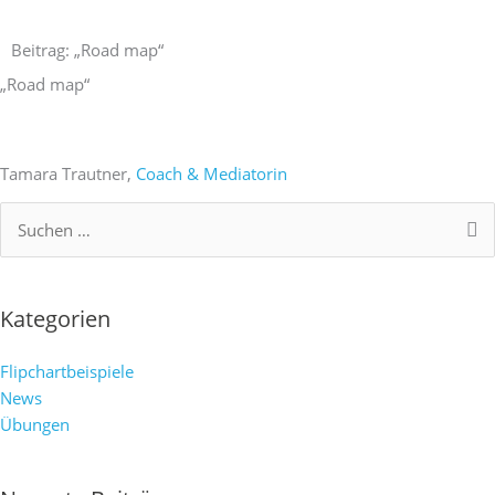
Zum
Inhalt
Beitrag: „Road map“
springen
„Road map“
Tamara Trautner,
Coach & Mediatorin
Suchen
nach:
Kategorien
Flipchartbeispiele
News
Übungen