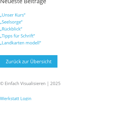
Neueste Beiträge
„Unser Kurs“
„Seelsorge“
„Rückblick“
„Tipps für Schrift“
„Landkarten modell“
Zurück zur Übersicht
F
X
L
I
a
i
i
n
© Einfach Visualisieren | 2025
Impressum
|
Datenschutz
c
n
n
s
Werkstatt Login
e
g
k
t
b
e
a