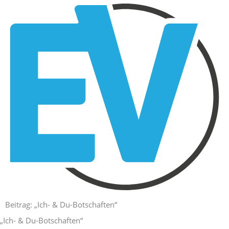
Zum
Inhalt
springen
Beitrag: „Ich- & Du-Botschaften“
„Ich- & Du-Botschaften“