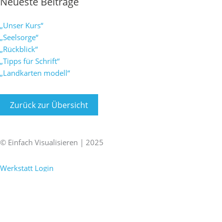
Neueste Beiträge
„Unser Kurs“
„Seelsorge“
„Rückblick“
„Tipps für Schrift“
„Landkarten modell“
Zurück zur Übersicht
F
X
L
I
a
i
i
n
© Einfach Visualisieren | 2025
Impressum
|
Datenschutz
c
n
n
s
Werkstatt Login
e
g
k
t
b
e
a