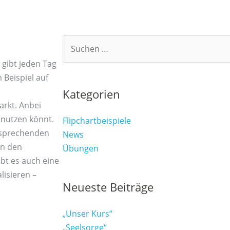
Suchen
nach:
 gibt jeden Tag
 Beispiel auf
Kategorien
rkt. Anbei
s nutzen könnt.
Flipchartbeispiele
ntsprechenden
News
in den
Übungen
bt es auch eine
lisieren –
Neueste Beiträge
„Unser Kurs“
„Seelsorge“