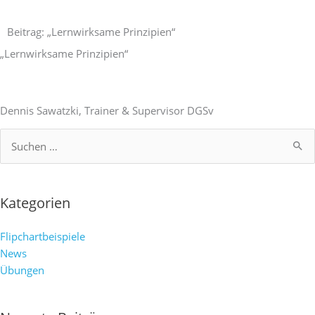
Zum
Inhalt
Beitrag: „Lernwirksame Prinzipien“
springen
„Lernwirksame Prinzipien“
Dennis Sawatzki, Trainer & Supervisor DGSv
Suchen
nach:
Kategorien
Flipchartbeispiele
News
Übungen