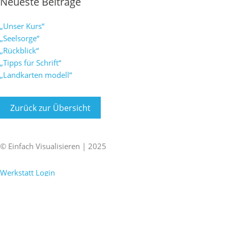
Neueste Beiträge
„Unser Kurs“
„Seelsorge“
„Rückblick“
„Tipps für Schrift“
„Landkarten modell“
Zurück zur Übersicht
F
X
L
I
a
i
i
n
© Einfach Visualisieren | 2025
Impressum
|
Datenschutz
c
n
n
s
Werkstatt Login
e
g
k
t
b
e
a