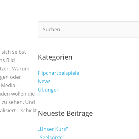
Suchen
nach:
 sich selbst
Kategorien
ns Bild
nutzen. Warum
Flipchartbeispiele
ngen oder
News
l Media –
Übungen
den wollen die
s
zu sehen. Und
lisiert – schickt
Neueste Beiträge
„Unser Kurs“
„Seelsorge“