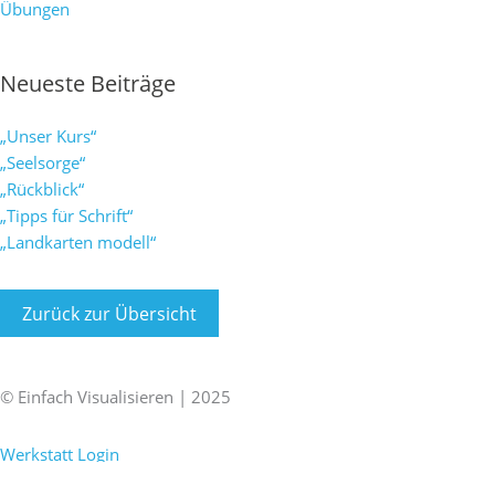
Übungen
Neueste Beiträge
„Unser Kurs“
„Seelsorge“
„Rückblick“
„Tipps für Schrift“
„Landkarten modell“
Zurück zur Übersicht
F
X
L
I
a
i
i
n
© Einfach Visualisieren | 2025
Impressum
|
Datenschutz
c
n
n
s
Werkstatt Login