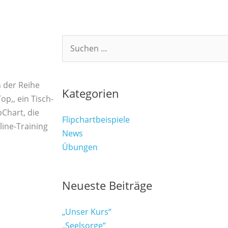
Suchen
nach:
n der Reihe
Kategorien
op,, ein Tisch-
pChart, die
Flipchartbeispiele
line-Training
News
Übungen
Neueste Beiträge
„Unser Kurs“
„Seelsorge“