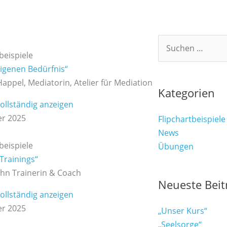
Suchen
beispiele
nach:
eigenen Bedürfnis“
appel, Mediatorin, Atelier für Mediation
Kategorien
Vollständig anzeigen
er 2025
Flipchartbeispiele
News
beispiele
Übungen
 Trainings“
ohn Trainerin & Coach
Neueste Beit
Vollständig anzeigen
er 2025
„Unser Kurs“
„Seelsorge“