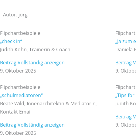
Zum
Inhalt
Autor:
jörg
springen
Seite
Seite
Seite
Flipchartbeispiele
Flipchart
„check in“
„Ja zum 
Judith Kohn, Trainerin & Coach
Daniela H
Beitrag Vollständig anzeigen
Beitrag 
9. Oktober 2025
9. Oktob
Flipchartbeispiele
Flipchart
„schulmediatoren“
„Tips for
Beate Wild, Innenarchitektin & Mediatorin,
Judith K
Kontakt Email
Beitrag 
Beitrag Vollständig anzeigen
9. Oktob
9. Oktober 2025