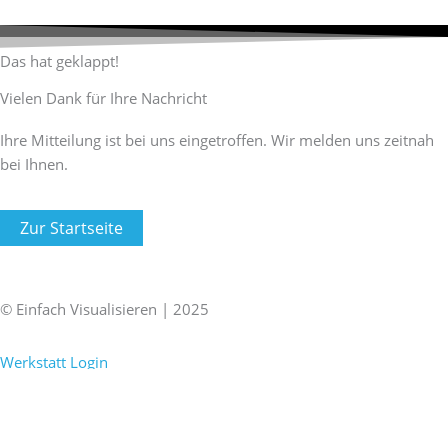
Zum
Inhalt
springen
Das hat geklappt!
Vielen Dank für Ihre Nachricht
Ihre Mitteilung ist bei uns eingetroffen. Wir melden uns zeitnah
bei Ihnen.
Zur Startseite
F
X
L
I
a
i
i
n
© Einfach Visualisieren | 2025
Impressum
|
Datenschutz
c
n
n
s
Werkstatt Login
e
g
k
t